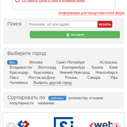
Оставьте свой отзыв и комментарий.
Информация для представителей фирм
Поиск
на карте
Выберите город
Москва
Санкт-Петербург
Астрахань
Все
Владивосток
Волгоград
Екатеринбург
Казань
Киев
Краснодар
Красноярск
Нижний Новгород
Новосибирск
Омск
Ростов-на-Дону
Рязань
Самара
Уфа
Челябинск
Выбрать другой город
Сортировать по
количеству отзывов
рейтингу
популярности
названию