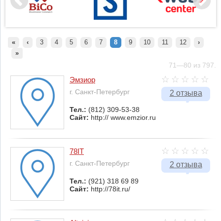
«
‹
3
4
5
6
7
8
9
10
11
12
›
»
71—80 из 797.
Эмзиор
г. Санкт-Петербург
2 отзыва
Тел.:
(812) 309-53-38
Сайт:
http:// www.emzior.ru
78IT
г. Санкт-Петербург
2 отзыва
Тел.:
(921) 318 69 89
Сайт:
http://78it.ru/