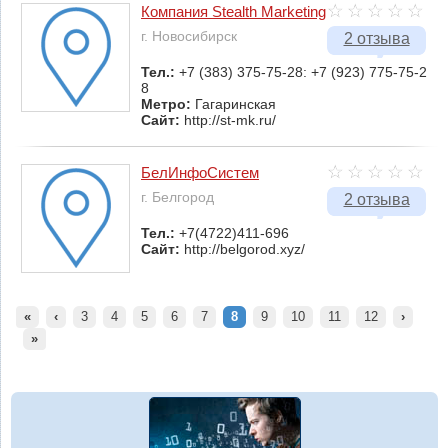
Компания Stealth Marketing
г. Новосибирск
2 отзыва
Тел.:
+7 (383) 375-75-28: +7 (923) 775-75-2
8
Метро:
Гагаринская
Сайт:
http://st-mk.ru/
БелИнфоСистем
г. Белгород
2 отзыва
Тел.:
+7(4722)411-696
Сайт:
http://belgorod.xyz/
«
‹
3
4
5
6
7
8
9
10
11
12
›
»