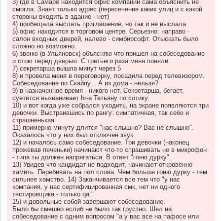
3) где в Самаре находится офис компании сама объяснить не
смогла. Знает только адрес (пересечение каких улиц и с какой
стороны входить в здание - нет)
4) пообещала выслать приглашение, но так и не выслала
5) офис находится в торговом центре. Серьезно: направо -
салон входных дверей, налево - симбирсофт. Отыскать было
сложно но возможно.
6) звоню (в Ульяновск) объясняю что пришел на собеседование
и стою перед дверью. С третьего раза меня поняли.
7) секретарша вышла минут через 5
8) и провела меня в переговорку, посадила перед телевизором.
Собеседование по Скайпу... А из дома - нельзя?
9) в назначенное время - никого нет. Секретарша, бегает,
суетится вызванивает hr-а Татьяну по сотику.
10) и вот когда уже собрался уходить, на экране появляются три
девочки. Выстраившись по рангу: симпатичная, так себе и
страшненькая.
11) примерно минуту длится "нас слышно? Вас не слышно".
Оказалось что у них был отключен звук.
12) и началось само собеседование. Три девочки (наконец
прожевав печеньки) начинают что-то спрашивать не в микрофон
- типа ты должен напрягаться. В ответ "гоню дурку".
13) Увидев что кандидат не подходит, начинают откровенно
хамить. Перебивать на пол слова. Чем больше гоню дурку - тем
сильнее хамство. 14) Заканчивается все тем что "у нас
компания, у нас сертифицированная смк, нет ни одного
тестировщика - только qa."
15) и довольные собой завершают собеседование.
Было бы смешно еслиб не было так грустно. Шел на
собеседование с одним вопросом "а у вас все на пафосе или