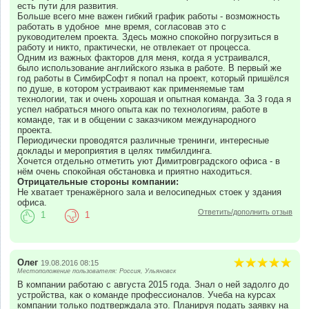
есть пути для развития.
Больше всего мне важен гибкий график работы - возможность
работать в удобное мне время, согласовав это с
руководителем проекта. Здесь можно спокойно погрузиться в
работу и никто, практически, не отвлекает от процесса.
Одним из важных факторов для меня, когда я устраивался,
было использование английского языка в работе. В первый же
год работы в СимбирСофт я попал на проект, который пришёлся
по душе, в котором устраивают как применяемые там
технологии, так и очень хорошая и опытная команда. За 3 года я
успел набраться много опыта как по технологиям, работе в
команде, так и в общении с заказчиком международного
проекта.
Периодически проводятся различные тренинги, интересные
доклады и мероприятия в целях тимбилдинга.
Хочется отдельно отметить уют Димитровградского офиса - в
нём очень спокойная обстановка и приятно находиться.
Отрицательные стороны компании:
Не хватает тренажёрного зала и велосипедных стоек у здания
офиса.
Ответить/дополнить отзыв
1
1
Олег
19.08.2016 08:15
Местоположение пользователя: Россия, Ульяновск
В компании работаю с августа 2015 года. Знал о ней задолго до
устройства, как о команде профессионалов. Учеба на курсах
компании только подтверждала это. Планируя подать заявку на