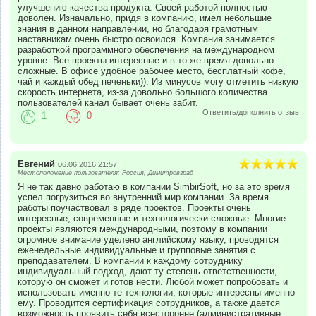
улучшению качества продукта. Своей работой полностью
доволен. Изначально, придя в компанию, имел небольшие
знания в данном направлении, но благодаря грамотным
наставникам очень быстро освоился. Компания занимается
разработкой программного обеспечения на международном
уровне. Все проекты интересные и в то же время довольно
сложные. В офисе удобное рабочее место, бесплатный кофе,
чай и каждый обед печеньки)). Из минусов могу отметить низкую
скорость интернета, из-за довольно большого количества
пользователей канал бывает очень забит.
Ответить/дополнить отзыв
1
0
Евгений
06.06.2016 21:57
Местоположение пользователя: Россия, Димитровград
Я не так давно работаю в компании SimbirSoft, но за это время
успел погрузиться во внутренний мир компании. За время
работы поучаствовал в ряде проектов. Проекты очень
интересные, современные и технологически сложные. Многие
проекты являются международными, поэтому в компании
огромное внимание уделено английскому языку, проводятся
еженедельные индивидуальные и групповые занятия с
преподавателем. В компании к каждому сотруднику
индивидуальный подход, дают ту степень ответственности,
которую он сможет и готов нести. Любой может попробовать и
использовать именно те технологии, которые интересны именно
ему. Проводится сертификация сотрудников, а также дается
возможность проявить себя всесторонне (административные