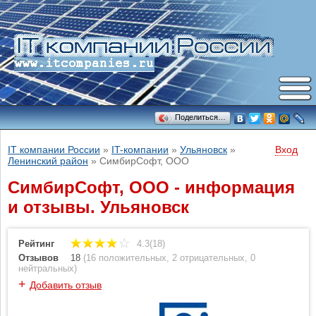
Поделиться…
IT компании России
»
IT-компании
»
Ульяновск
»
Вход
Ленинский район
»
СимбирСофт, ООО
СимбирСофт, ООО - информация
и отзывы. Ульяновск
Рейтинг
4.3(18)
Отзывов
18
(
16 положительных
,
2 отрицательных
,
0
нейтральных
)
+
Добавить отзыв