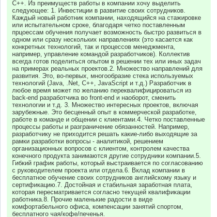
C++. Из преимуществ работы в компании хочу выделить
следующее: 1. Инвестиции в развитие своих сотрудников.
Каждый новый работник компании, находящийся на стажировке
или испытательном сроке, благодаря четко поставленным
прцоессам обучения получает возможность быстро развиться в
одном или сразу нескольких направлениях (это касается как
конкретных технологий, так и процессов менеджмента,
например, управление командой разработчиков). Коллектив
всегда готов поделиться опытом в решении тех или иных задач
на примерах реальных проектов.2. Множество направлений для
развития. Это, во-первых, многообразие стека используемых
технологий (Java, .Net, C++, JavaScript и т.д.) Разработчик в
любое время может по желанию переквалифицироваться из
back-end разработчика во front-end и наоборот, сменить
технологии и т.д. 3. Множество интересных проектов, включая
зарубежные. Это бесценный опыт в коммерческой разработке,
работе в команде и общении с клиентами.4. Четко поставленные
процессы работы и разграничение обязанностей. Например,
разработчику не приходится решать какие-либо выходящие за
рамки разработки вопросы - аналитикой, решением
организационных вопросов с клиентом, контролем качества
конечного продукта занимаются другие сотрудники компании.5.
Гибкий график работы, который выстраивается по согласованию
с руководителем проекта или отдела.6. Вклад компании в
бесплатное обучение своих сотрудников английскому языку и
сертификацию.7. Достойная и стабильная заработная плата,
которая пересматривается согласно текущей квалификации
работника.8. Прочие маленькие радости в виде
комфортабельного офиса, компенсации занятий спортом,
бесплатного чая/кофе/печенья.