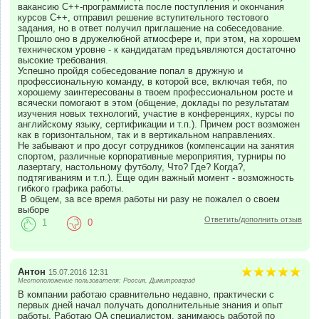
вакансию C++-программиста после поступления и окончания
курсов C++, отправил решение вступительного тестового
задания, но в ответ получил приглашение на собеседование.
Прошло оно в дружелюбной атмосфере и, при этом, на хорошем
техническом уровне - к кандидатам предъявляются достаточно
высокие требования.
Успешно пройдя собеседование попал в дружную и
профессиональную команду, в которой все, включая тебя, по
хорошему заинтересованы в твоем профессиональном росте и
всячески помогают в этом (общение, доклады по результатам
изучения новых технологий, участие в конференциях, курсы по
английскому языку, сертификации и т.п.). Причем рост возможен
как в горизонтальном, так и в вертикальном направлениях.
Не забывают и про досуг сотрудников (компенсации на занятия
спортом, различные корпоративные мероприятия, турниры по
лазертагу, настольному футболу, Что? Где? Когда?,
подтягиваниям и т.п.). Еще один важный момент - возможность
гибкого графика работы.
В общем, за все время работы ни разу не пожалел о своем
выборе
Ответить/дополнить отзыв
1
0
Антон
15.07.2016 12:31
Местоположение пользователя: Россия, Димитровград
В компании работаю сравнительно недавно, практически с
первых дней начал получать дополнительные знания и опыт
работы. Работаю QA специалистом, занимаюсь работой по