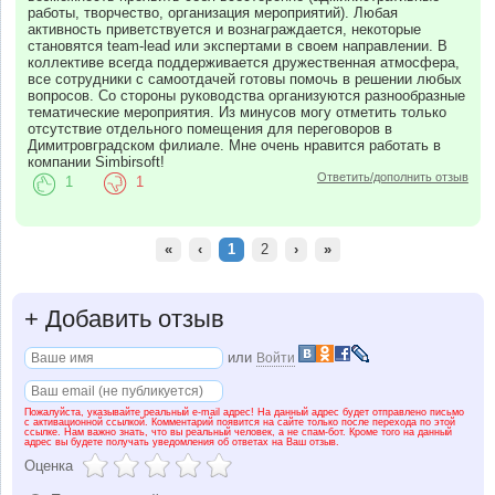
работы, творчество, организация мероприятий). Любая
активность приветствуется и вознаграждается, некоторые
становятся team-lead или экспертами в своем направлении. В
коллективе всегда поддерживается дружественная атмосфера,
все сотрудники с самоотдачей готовы помочь в решении любых
вопросов. Со стороны руководства организуются разнообразные
тематические мероприятия. Из минусов могу отметить только
отсутствие отдельного помещения для переговоров в
Димитровградском филиале. Мне очень нравится работать в
компании Simbirsoft!
Ответить/дополнить отзыв
1
1
«
‹
1
2
›
»
+
Добавить отзыв
или
Войти
Пожалуйста, указывайте реальный e-mail адрес! На данный адрес будет отправлено письмо
с активационной ссылкой. Комментарий появится на сайте только после перехода по этой
ссылке. Нам важно знать, что вы реальный человек, а не спам-бот. Кроме того на данный
адрес вы будете получать уведомления об ответах на Ваш отзыв.
Оценка