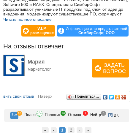
Software 500 и RAEХ. Специалисты СимбирСофт
разрабатывают уникальные IT продукты под ключ от идеи до
внедрения, модернизируют существующее ПО, формируют
выделенные центры разработки и обеспечения качества.
Читать полное описание
Создаем программное обеспечение для роста Вашего бизнеса.
V.I.P.
Информация для представителей
размещение
СимбирСофт, ООО
На отзывы отвечает
Мария
ЗАДАТЬ
маркетолог
ВОПРОС
Отзывы
авить свой отзыв
Наверх
Поделиться…
18
16
2
0
Полезн
Положит
Отрицат
Нейтр
Все
ВК
«
‹
1
2
›
»