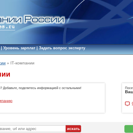
|
Уровень зарплат
|
Задать вопрос эксперту
сии
»
IT-компании
нии
ю? Добавьте, поделитесь информацией с остальными!
Посе
Ваш
мпанию