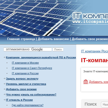
Главная страница
|
Добавить вакансию
|
Добавить свое резюме
IT компании Рос
Компании, занимающиеся разработкой ПО в России
IT-компа
•
IT компании в Москве
•
IT компании в Санкт-Петербурге
Знаете IT-компнаи
•
IT компании в России
Задать вопрос эксперту
Добавить ко
Уровень зарплат и статистика
Добавить свое резюме
Что нужно узнать на собеседовании?
IT отрасль в России
Поиск
•
Где найти программиста?