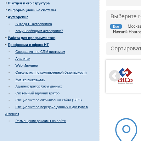
IT отдел и его структура
Информационные системы
Выберите 
Аутсорсинг
•
Выгода IT аутсорсинга
Москв
Все
•
Кому необходим аутсорсинг?
Нижний Новго
Работа для программистов
Профессии в сфере ИТ
Сортироват
•
Специалист по CRM системам
•
Аналитик
•
Web-Инженер
•
Специалист по компьютерной безопасности
•
Контент-менеджер
•
Администратор базы данных
•
Системный администратор
•
Специалист по оптимизации сайта (SEO)
•
Специалист по передаче данных и доступу в
интернет
•
Размещение рекламы на сайте