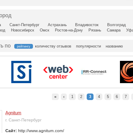
город
а
Санкт-Петербург
Астрахань
Владивосток
Волгоград
род
Новосибирск
Омск
Ростов-на-Дону
Рязань
Самара
Уф
ь по
количеству отзывов
популярности
названию
рейтингу
«
‹
1
2
3
4
5
6
7
Agnitum
г. Санкт-Петербург
Сайт:
http://www.agnitum.com/