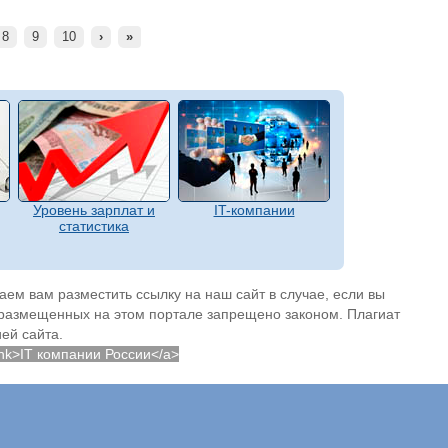
8
9
10
›
»
Уровень зарплат и
IT-компании
статистика
ем вам разместить ссылку на наш сайт в случае, если вы
 размещенных на этом портале запрещено законом. Плагиат
ей сайта.
lank>IT компании России</a>