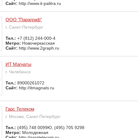
Сайт:
http://www.it-palitra.ru
ООО "Параграф"
г. Санкт-Петербург
Тел.:
+7 (812) 244-000-4
Метро:
Новочеркасская
Сайт:
http://www.2graph.ru
ИТ Магнаты
г. Челябинск
Тел.:
89000261072
Сайт:
http://itmagnats.ru
Гарс Телеком
г. Москва, Санкт-Петербург
Тел.:
(495) 748 0099Ю, (495) 705 9298
Метро:
Молодежная
Сайт:
http://garstelecom.ru