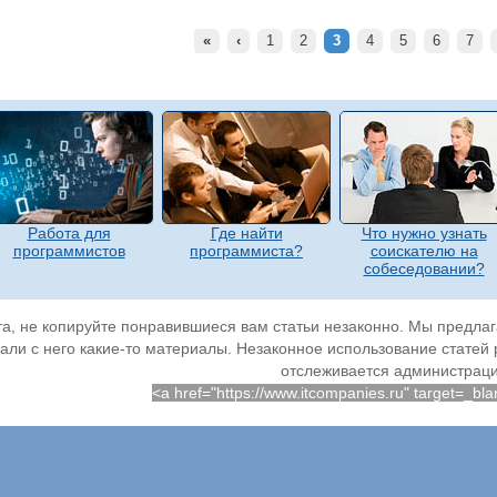
«
‹
1
2
3
4
5
6
7
Работа для
Где найти
Что нужно узнать
программистов
программиста?
соискателю на
собеседовании?
а, не копируйте понравившиеся вам статьи незаконно. Мы предлага
али с него какие-то материалы. Незаконное использование статей
отслеживается администраци
<a href="https://www.itcompanies.ru" target=_b