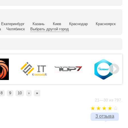
Екатеринбург
Казань
Киев
Краснодар
Красноярск
а
Челябинск
Выбрать другой город
8
9
10
›
»
21—30 из 797.
3 отзыва