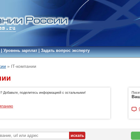
|
Уровень зарплат
|
Задать вопрос эксперту
сии
»
IT-компании
нии
ю? Добавьте, поделитесь информацией с остальными!
Посе
Ваш
мпанию