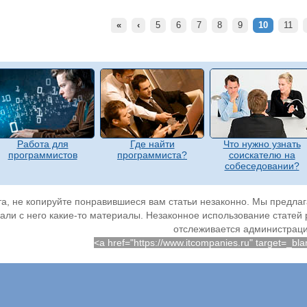
«
‹
5
6
7
8
9
10
11
Работа для
Где найти
Что нужно узнать
программистов
программиста?
соискателю на
собеседовании?
а, не копируйте понравившиеся вам статьи незаконно. Мы предлага
али с него какие-то материалы. Незаконное использование статей
отслеживается администраци
<a href="https://www.itcompanies.ru" target=_b