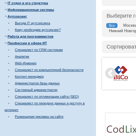
IT отдел и его структура
Информационные системы
Выберите 
Аутсорсинг
•
Выгода IT аутсорсинга
Москв
Все
•
Кому необходим аутсорсинг?
Нижний Новго
Работа для программистов
Профессии в сфере ИТ
Сортироват
•
Специалист по CRM системам
•
Аналитик
•
Web-Инженер
•
Специалист по компьютерной безопасности
•
Контент-менеджер
•
Администратор базы данных
•
Системный администратор
•
Специалист по оптимизации сайта (SEO)
•
Специалист по передаче данных и доступу в
интернет
•
Размещение рекламы на сайте