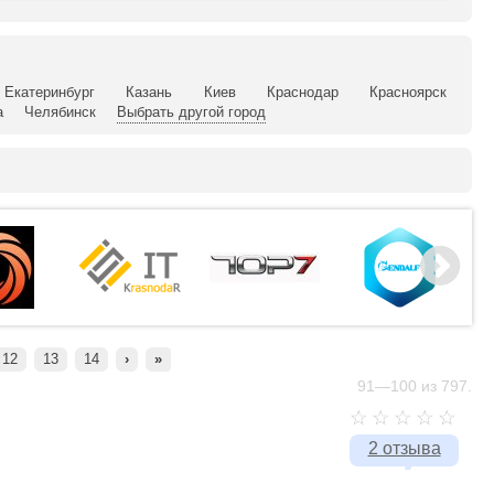
Екатеринбург
Казань
Киев
Краснодар
Красноярск
а
Челябинск
Выбрать другой город
12
13
14
›
»
91—100 из 797.
2 отзыва