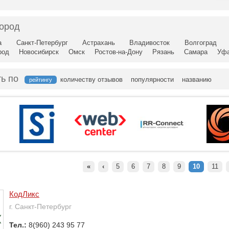
город
а
Санкт-Петербург
Астрахань
Владивосток
Волгоград
род
Новосибирск
Омск
Ростов-на-Дону
Рязань
Самара
Уф
ь по
количеству отзывов
популярности
названию
рейтингу
«
‹
5
6
7
8
9
10
11
КодЛикс
г. Санкт-Петербург
Тел.:
8(960) 243 95 77