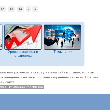
12
13
14
›
»
Уровень зарплат и
IT-компании
статистика
ем вам разместить ссылку на наш сайт в случае, если вы
 размещенных на этом портале запрещено законом. Плагиат
ей сайта.
lank>IT компании России</a>