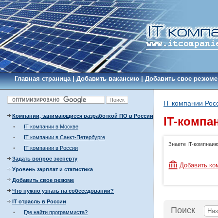
Главная страница
|
Добавить вакансию
|
Добавить свое резюме
IT компании Рос
Компании, занимающиеся разработкой ПО в России
IT-компа
•
IT компании в Москве
•
IT компании в Санкт-Петербурге
Знаете IT-компнаи
•
IT компании в России
Задать вопрос эксперту
Добавить ко
Уровень зарплат и статистика
Добавить свое резюме
Что нужно узнать на собеседовании?
IT отрасль в России
Поиск
•
Где найти программиста?