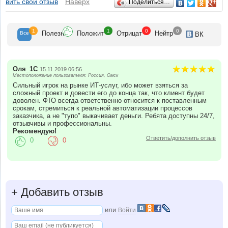
Отзывы
авить свой отзыв
Наверх
Поделиться…
1
1
0
0
Полезн
Положит
Отрицат
Нейтр
Все
ВК
Оля_1С
15.11.2019 06:56
Местоположение пользователя: Россия, Омск
Сильный игрок на рынке ИТ-услуг, ибо может взяться за
сложный проект и довести его до конца так, что клиент будет
доволен. ФТО всегда ответственно относится к поставленным
срокам, стремиться к реальной автоматизации процессов
заказчика, а не "тупо" выкачивает деньги. Ребята доступны 24/7,
отзывчивы и профессиональны.
Рекомендую!
Ответить/дополнить отзыв
0
0
+
Добавить отзыв
или
Войти