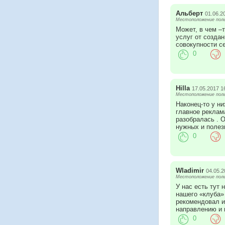
Альберт
01.06.2
Местоположение поль
Может, в чем –
услуг от созда
совокупности с
0
Hilla
17.05.2017 1
Местоположение поль
Наконец-то у н
главное реклама
разобралась . О
нужных и полез
0
Wladimir
04.05.2
Местоположение поль
У нас есть тут
нашего «клуба»
рекомендовал и
направлению и 
0