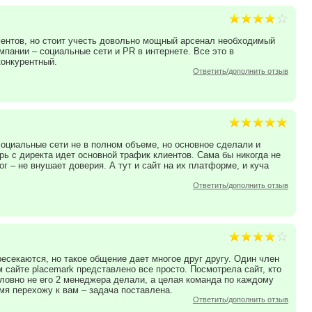
ементов, но стоит учесть довольно мощный арсенал необходимый
мпании – социальные сети и PR в интернете. Все это в
конкурентный.
Ответить/дополнить отзыв
социальные сети не в полном объеме, но основное сделали и
ерь с директа идет основной трафик клиентов. Сама бы никогда не
г – не внушает доверия. А тут и сайт на их платформе, и куча
Ответить/дополнить отзыв
есекаются, но такое общение дает многое друг другу. Один член
сайте placemark представлено все просто. Посмотрела сайт, кто
Словно не его 2 менеджера делали, а целая команда по каждому
мя перехожу к вам – задача поставлена.
Ответить/дополнить отзыв