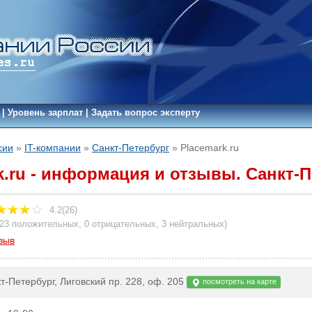
|
Уровень зарплат
|
Задать вопрос эксперту
сии
»
IT-компании
»
Санкт-Петербург
»
Placemark.ru
k.ru - информация и отзывы. Санкт-
4.2(26)
23 положительных
,
0 отрицательных
,
3 нейтральных
)
зыв
т-Петербург, Лиговский пр. 228, оф. 205
посмотреть на карте