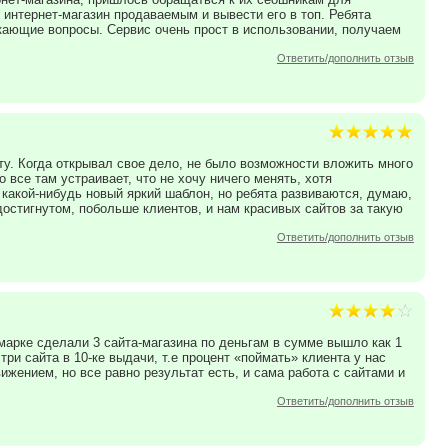
интернет-магазин продаваемым и вывести его в топ. Ребята
икающие вопросы. Сервис очень прост в использовании, получаем
Ответить/дополнить отзыв
ту. Когда открывал свое дело, не было возможности вложить много
о все там устраивает, что не хочу ничего менять, хотя
 какой-нибудь новый яркий шаблон, но ребята развиваются, думаю,
остигнутом, побольше клиентов, и нам красивых сайтов за такую
Ответить/дополнить отзыв
марке сделали 3 сайта-магазина по деньгам в сумме вышло как 1
ри сайта в 10-ке выдачи, т.е процент «поймать» клиента у нас
ижением, но все равно результат есть, и сама работа с сайтами и
Ответить/дополнить отзыв