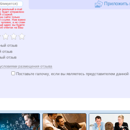
Приложить к
е реальный e-mail
с будет отправлено
й ссылкой.
на сайте только
й ссылке. Нам важно
 человек, а не спам-
ный адрес вы будете
об ответах на Ваш
ный отзыв
 отзыв
ый отзыв
условиями размещения отзыва
Поставьте галочку, если вы являетесь представителем данной 