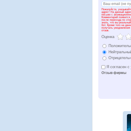
Пожалуйста, указывайт
адрес! На данный адре
письмо с активационно
Комментарий появится 
после перехода по это
знать, что вы реальный
бот. Кроме того на дан
получать уведомления 
отзыв.
Оценка
Положитель
Нейтральный
Отрицательн
Я согласен с
Отзыв фирмы