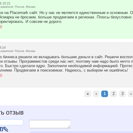
6 15:21
зователя: Россия, Москва
е на Placemark сайт. Но у нас не является единственным и основным. О
смарка не бросаем, больше продвигаем в регионах. Плюсы безусловно о
рректировать. И совсем не дорого.
0
8:14
зователя: Россия, Москва
го бизнеса решили не вкладывать большие деньги в сайт. Решили воспо
ли отзывы. Программистов среди нас нет, поэтому нам надо было нечто 
то. Быстро сделали ядро. Заполнили необходимой информацией. Протест
олняем. Продвигаем в поисковиках. Надеюсь, с выбором не ошиблись/
0
«
‹
1
2
3
›
ь отзыв