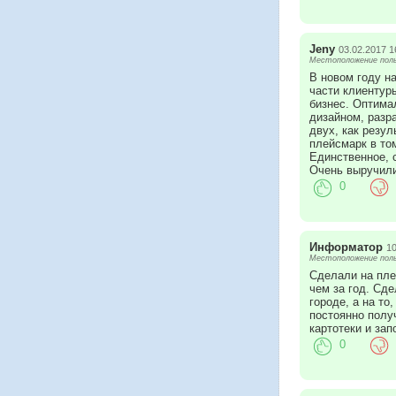
Jeny
03.02.2017 1
Местоположение польз
В новом году н
части клиентуры
бизнес. Оптима
дизайном, разр
двух, как резул
плейсмарк в том
Единственное, 
Очень выручили
0
Информатор
10
Местоположение поль
Сделали на пле
чем за год. Сд
городе, а на т
постоянно полу
картотеки и за
0