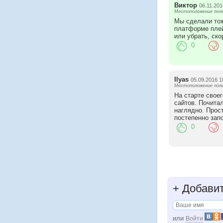
Виктор
06.11.201
Местоположение поль
Мы сделали тож
платформе плей
или убрать, ско
0
Ilyas
05.09.2016 1
Местоположение поль
На старте свое
сайтов. Почита
наглядно. Прос
постепенно зап
0
+
Добавит
или
Войти