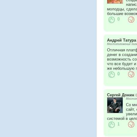
напис
молодцы, сдела
большие возмож
0
Андрей Татура
Местоположение польз
Отличная платф
денег в создани
возможность со
что все будет 
же небольшую п
0
Сергей Донин
Местопо
Со мн
сайт,
увели
системой в цел
1