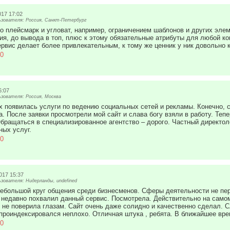
017 17:02
зователя: Россия, Санкт-Петербург
то плейсмарк и угловат, например, ограничением шаблонов и других эл
ния, до вывода в топ, плюс к этому обязательные атрибуты для любой ко
ервис делает более привлекательным, к тому же ценник у ник довольно 
0
6:07
зователя: Россия, Москва
их появилась услуги по ведению социальных сетей и рекламы. Конечно, 
. После заявки просмотрели мой сайт и слава богу взяли в работу. Теп
бращаться в специализированное агентство – дорого. Частный директоло
ных услуг.
0
017 15:37
зователя: Нидерланды, undefined
 небольшой круг общения среди бизнесменов. Сферы деятельности не пер
 недавно похвалил данный сервис. Посмотрела. Действительно на самом 
 не поверила глазам. Сайт очень даже солидно и качественно сделал. 
проиндексировался неплохо. Отличная штука , ребята. В ближайшее вре
0