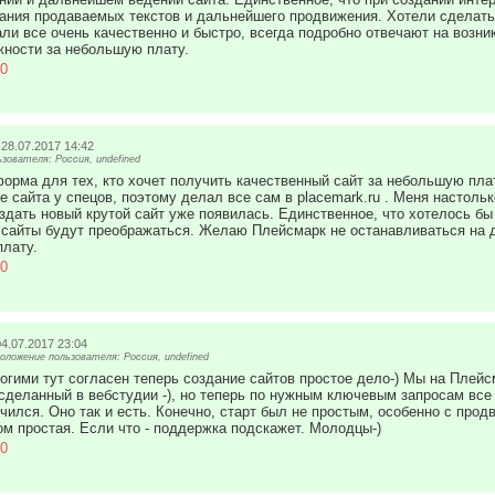
ания продаваемых текстов и дальнейшего продвижения. Хотели сделать 
ли все очень качественно и быстро, всегда подробно отвечают на возн
ности за небольшую плату.
0
28.07.2017 14:42
ователя: Россия, undefined
орма для тех, кто хочет получить качественный сайт за небольшую пла
е сайта у спецов, поэтому делал все сам в placemark.ru . Меня настольк
здать новый крутой сайт уже появилась. Единственное, что хотелось бы
и сайты будут преображаться. Желаю Плейсмарк не останавливаться на д
лату.
0
04.07.2017 23:04
ложение пользователя: Россия, undefined
огими тут согласен теперь создание сайтов простое дело-) Мы на Плейс
 сделанный в вебстудии -), но теперь по нужным ключевым запросам все т
чился. Оно так и есть. Конечно, старт был не простым, особенно с продв
ом простая. Если что - поддержка подскажет. Молодцы-)
0