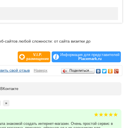
б-сайтов любой сложности: от сайта визитки до
V.I.P.
Информация для представителей
размещение
Placemark.ru
вить свой отзыв
Наверх
Поделиться…
ВК
онтакте
»
ала знакомой создать интернет-магазин. Очень простой сервис в
рнет-магазина, пришлось обращаться к их сеошникам для