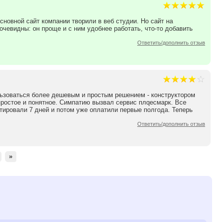
сновной сайт компании творили в веб студии. Но сайт на
чевидны: он проще и с ним удобнее работать, что-то добавить
Ответить/дополнить отзыв
льзоваться более дешевым и простым решением - конструктором
простое и понятное. Симпатию вызвал сервис плqесмарк. Все
ировали 7 дней и потом уже оплатили первые полгода. Теперь
Ответить/дополнить отзыв
»