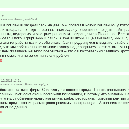
6:23
ователя: Россия, undefined
аша компания разделилась на две. Мы попали в новую компанию, у кото
 и товара на складе. Шеф поставил задачу оперативно создать сайт, ра
льным, недорогим и быстрым решением – обращение в Placemark. Все эт
аботали лого и фирменный стиль. Даже визитки. Еще заказали у них PR, 
ьтаты их работы дали о себе знать. Сайт продвинулся в выдаче, стабиль
, что мы собственно не ломали голову над созданием всего этого, мы п
с чем пришлось немного повозиться – это самостоятельно заливать фото 
 и помогли и не за сотни тысяч рублей.
0
.12.2016 13:21
зователя: Россия, Санкт-Петербург
йсмарке каталог фирм. Сначала для нашего города. Теперь расширяем д
еланный нами сайт очень полюбили поисковики, и потому что аналогичны
о, что ищут обычные люди: магазины, кафе, рестораны, торговый центры 
чаем предложения размещения рекламы на страницах. А сначала вложи
полнение данных
0