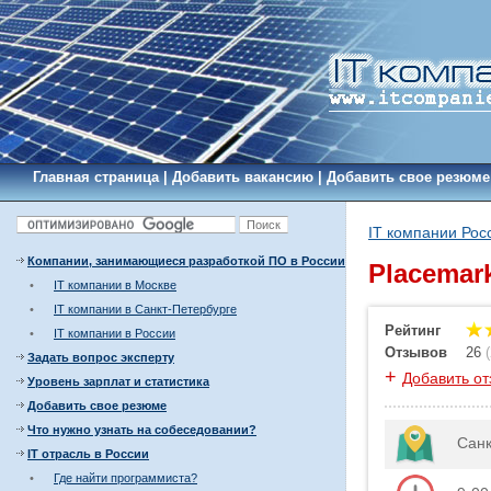
Главная страница
|
Добавить вакансию
|
Добавить свое резюме
IT компании Рос
Компании, занимающиеся разработкой ПО в России
Placemar
•
IT компании в Москве
•
IT компании в Санкт-Петербурге
Рейтинг
•
IT компании в России
Отзывов
26
(
Задать вопрос эксперту
+
Добавить от
Уровень зарплат и статистика
Добавить свое резюме
Что нужно узнать на собеседовании?
Санк
IT отрасль в России
•
Где найти программиста?