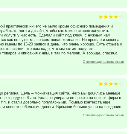
рой практически ничего не было кроме офисного помещения и
зработать лого и дизайн, чтобы как можно скорее запустить
и услуги у них есть. Сделали сайт под ключ, с нужным нам
так как по сути, мы совсем новая компания. Не прошло и месяца-
но имеем по 15-20 заявок в день, что очень хорошо. Суть отзыва о
росто писали, что нам надо, что мы хотим получить.
товаров и описания к ним, и так по мелочи. А вообще, спасибо.
Ответить/дополнить отзыв
о региона. Цель – монитизация сайта. Чего мы добились меньше
х по городу не было. Больше упирали не просто на список фирм в
и т.п. и стали довольно популярными. Помимо контекста еще
ли совсем небольшие деньги. Времени больше ушло на создание
Ответить/дополнить отзыв