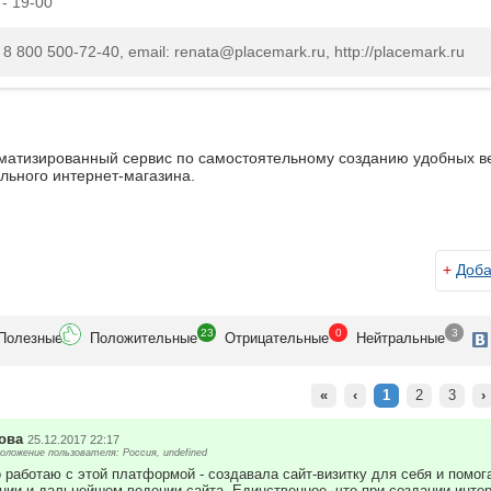
 - 19-00
: 8 800 500-72-40, email: renata@placemark.ru, http://placemark.ru
оматизированный сервис по самостоятельному созданию удобных ве
ьного интернет-магазина.
+
Доба
23
0
3
Полезн
ые
Положит
ельные
Отрицат
ельные
Нейтр
альные
«
‹
1
2
3
›
ова
25.12.2017 22:17
ложение пользователя: Россия, undefined
 работаю с этой платформой - создавала сайт-визитку для себя и помог
нии и дальнейшем ведении сайта. Единственное, что при создании инте