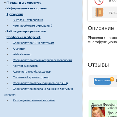
9-00
IT отдел и его структура
Информационные системы
тел.
Аутсорсинг
•
Выгода IT аутсорсинга
•
Кому необходим аутсорсинг?
Описание
Работа для программистов
Профессии в сфере ИТ
Placemark - авт
многофункционал
•
Специалист по CRM системам
•
Аналитик
•
Web-Инженер
•
Специалист по компьютерной безопасности
Отзывы
•
Контент-менеджер
•
Администратор базы данных
•
Системный администратор
26
Все
отзывы
•
Специалист по оптимизации сайта (SEO)
•
Специалист по передаче данных и доступу в
интернет
•
Размещение рекламы на сайте
Дарья Феофан
Местопо
Давно
созда