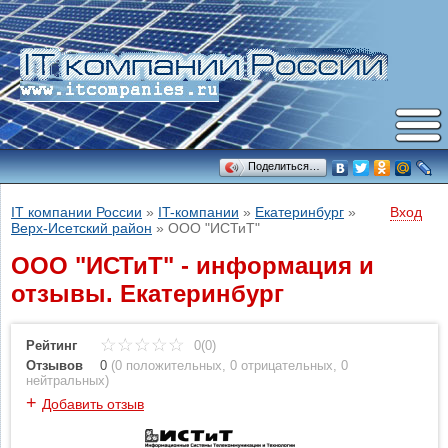
Поделиться…
IT компании России
»
IT-компании
»
Екатеринбург
»
Вход
Верх-Исетский район
»
ООО "ИСТиТ"
ООО "ИСТиТ" - информация и
отзывы. Екатеринбург
Рейтинг
0(0)
Отзывов
0
(
0 положительных
,
0 отрицательных
,
0
нейтральных
)
+
Добавить отзыв