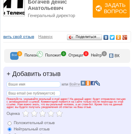
Богачев денис
ЗАДАТЬ
Анатольевич
ВОПРОС
Генеральный директор
Отзывы
авить свой отзыв
Наверх
Поделиться…
0
0
0
0
Полезн
Положит
Отрицат
Нейтр
Все
ВК
+
Добавить отзыв
или
Войти
Пожалуйста, указывайте реальный e-mail адрес! На данный адрес будет отправлено письмо
с активационной ссылкой. Комментарий появится на сайте только после перехода по этой
ссылке. Нам важно знать, что вы реальный человек, а не спам-бот. Кроме того на данный
адрес вы будете получать уведомления об ответах на Ваш отзыв.
Оценка
Положительный отзыв
Нейтральный отзыв