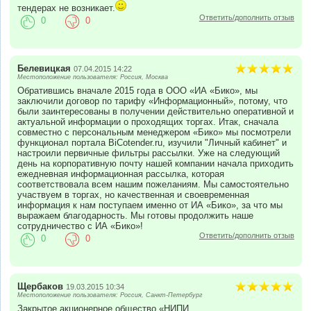
тендерах не возникает.
Ответить/дополнить отзыв
0
0
Белевицкая
07.04.2015 14:22
Местоположение пользователя: Россия, Москва
Обратившись вначале 2015 года в ООО «ИА «Бико», мы
заключили договор по тарифу «Информационный», потому, что
были заинтересованы в получении действительно оперативной и
актуальной информации о проходящих торгах. Итак, сначала
совместно с персональным менеджером «Бико» мы посмотрели
функционал портала BiCotender.ru, изучили "Личный кабинет" и
настроили первичные фильтры рассылки. Уже на следующий
день на корпоративную почту нашей компании начала приходить
ежедневная информационная рассылка, которая
соответствовала всем нашим пожеланиям. Мы самостоятельно
участвуем в торгах, но качественная и своевременная
информация к нам поступаем именно от ИА «Бико», за что мы
выражаем благодарность. Мы готовы продолжить наше
сотрудничество с ИА «Бико»!
Ответить/дополнить отзыв
0
0
Щербаков
19.03.2015 10:34
Местоположение пользователя: Россия, Санкт-Петербург
Закрытое акционерное общество «НИПИ