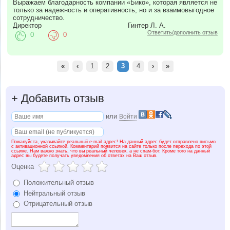
Выражаем благодарность компании «Бико», которая является не
только за надежность и оперативность, но и за взаимовыгодное
сотрудничество.
Директор Гинтер Л. А.
Ответить/дополнить отзыв
0
0
«
‹
1
2
3
4
›
»
+
Добавить отзыв
или
Войти
Пожалуйста, указывайте реальный e-mail адрес! На данный адрес будет отправлено письмо
с активационной ссылкой. Комментарий появится на сайте только после перехода по этой
ссылке. Нам важно знать, что вы реальный человек, а не спам-бот. Кроме того на данный
адрес вы будете получать уведомления об ответах на Ваш отзыв.
Оценка
Положительный отзыв
Нейтральный отзыв
Отрицательный отзыв