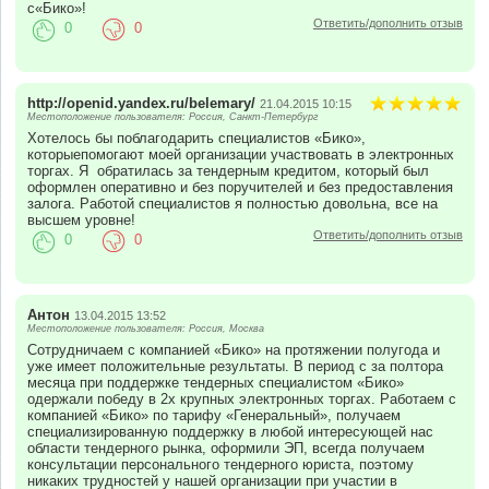
с«Бико»!
Ответить/дополнить отзыв
0
0
http://openid.yandex.ru/belemary/
21.04.2015 10:15
Местоположение пользователя: Россия, Санкт-Петербург
Хотелось бы поблагодарить специалистов «Бико»,
которыепомогают моей организации участвовать в электронных
торгах. Я обратилась за тендерным кредитом, который был
оформлен оперативно и без поручителей и без предоставления
залога. Работой специалистов я полностью довольна, все на
высшем уровне!
Ответить/дополнить отзыв
0
0
Антон
13.04.2015 13:52
Местоположение пользователя: Россия, Москва
Сотрудничаем с компанией «Бико» на протяжении полугода и
уже имеет положительные результаты. В период с за полтора
месяца при поддержке тендерных специалистом «Бико»
одержали победу в 2х крупных электронных торгах. Работаем с
компанией «Бико» по тарифу «Генеральный», получаем
специализированную поддержку в любой интересующей нас
области тендерного рынка, оформили ЭП, всегда получаем
консультации персонального тендерного юриста, поэтому
никаких трудностей у нашей организации при участии в