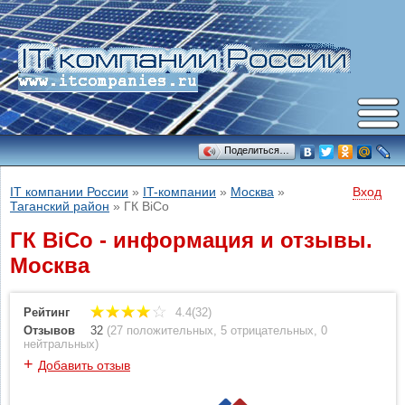
Поделиться…
IT компании России
»
IT-компании
»
Москва
»
Вход
Таганский район
»
ГК BiCo
ГК BiCo - информация и отзывы.
Москва
Рейтинг
4.4(32)
Отзывов
32
(
27 положительных
,
5 отрицательных
,
0
нейтральных
)
+
Добавить отзыв