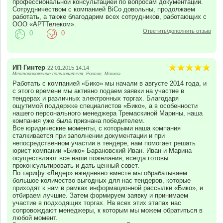
профессиональной консультацией по вопросам документации.
Сотрудничеством с компанией BiCo довольны, продолжаем
работать, а также благодарим всех сотрудников, работающих с
ООО «АРТТелеком».
Ответить/дополнить отзыв
0
0
ИП Гинтер
22.01.2015 14:14
Местоположение пользователя: Россия, Москва
Работать с компанией «Бико» мы начали в августе 2014 года, и
с этого времени мы активно подаем заявки на участие в
тендерах и различных электронных торгах. Благодаря
ощутимой поддержке специалистов «Бико», а в особенности
нашего персонального менеджера Тремаскиной Марины, наша
компания уже была признана победителем.
Все юридические моменты, с которыми наша компания
сталкивается при заполнении документации и при
непосредственном участии в тендере, нам помогает решать
юрист компании «Бико» Барановский Иван. Иван и Марина
осуществляют все наши пожелания, всегда готовы
проконсультировать и дать ценный совет.
По тарифу «Лидер» ежедневно вместе мы обрабатываем
большое количество выгодных для нас тендеров, которые
приходят к нам в рамках информационной рассылки «Бико», и
отбираем лучшие. Затем формируем заявку и принимаем
участие в подходящих торгах. На всех этих этапах нас
сопровождают менеджеры, к которым мы можем обратиться в
любой момент.