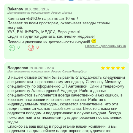
Bakanov
18.05.2015 13:52
Местоположение пользователя: Россия, Москва
Компания «БИКО» на рынке аж 10 лет!
Плавает по всем просторам, охватывает заводы страны
могучей:
УАЗ, БАШНЕФТЬ, МЕДСИ, Евроцемент!
Сидят и трудятся девчата, как пчелки медовые!
Поклон и уважение их деятельности кипучей!
Ответить/дополнить отзыв
0
0
Владислав
29.04.2015 15:04
Местоположение пользователя: Россия, Санкт-Петербург
В нашем отзыве хотели бы выразить благодарность следующим
специалистам: персональному менеджеру Семенову Михаилу,
специалисту по оформлению ЭП Антоновой Юлии и тендерному
специалисту Александровой Надежде. Работа данных
специалистов выполняется всегда качественно и без ошибок, в
хорошем настроении и позитивном настрое. Работая с
индивидуальным подходом, создается впечатление, что эти
люди являются частью нашей компании. Вместе с нами они
радуются победам и поддерживают в случае неудачи. Всегда
помогают найти оптимальный путь для решения поставленных
задач.
Спасибо за ваш вклад в процветание нашей компании, и мы
надеемся на дальнейшее плодотворное сотрудничество