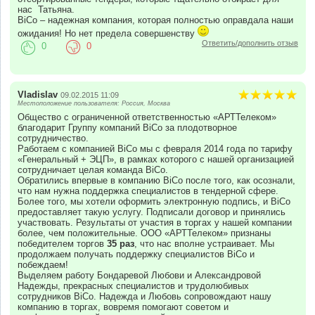
нас Татьяна.
BiCo – надежная компания, которая полностью оправдала наши
ожидания! Но нет предела совершенству
Ответить/дополнить отзыв
0
0
Vladislav
09.02.2015 11:09
Местоположение пользователя: Россия, Москва
Общество с ограниченной ответственностью «АРТТелеком»
благодарит Группу компаний BiCo за плодотворное
сотрудничество.
Работаем с компанией BiCo мы с февраля 2014 года по тарифу
«Генеральный + ЭЦП», в рамках которого с нашей организацией
сотрудничает целая команда BiCo.
Обратились впервые в компанию BiCo после того, как осознали,
что нам нужна поддержка специалистов в тендерной сфере.
Более того, мы хотели оформить электронную подпись, и BiCo
предоставляет такую услугу. Подписали договор и принялись
участвовать. Результаты от участия в торгах у нашей компании
более, чем положительные. ООО «АРТТелеком» признаны
победителем торгов
35 раз
, что нас вполне устраивает. Мы
продолжаем получать поддержку специалистов BiCo и
побеждаем!
Выделяем работу Бондаревой Любови и Александровой
Надежды, прекрасных специалистов и трудолюбивых
сотрудников BiCo. Надежда и Любовь сопровождают нашу
компанию в торгах, вовремя помогают советом и