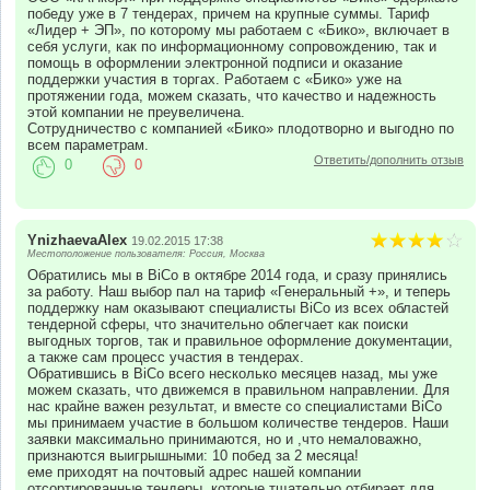
победу уже в 7 тендерах, причем на крупные суммы. Тариф
«Лидер + ЭП», по которому мы работаем с «Бико», включает в
себя услуги, как по информационному сопровождению, так и
помощь в оформлении электронной подписи и оказание
поддержки участия в торгах. Работаем с «Бико» уже на
протяжении года, можем сказать, что качество и надежность
этой компании не преувеличена.
Сотрудничество с компанией «Бико» плодотворно и выгодно по
всем параметрам.
Ответить/дополнить отзыв
0
0
YnizhaevaAlex
19.02.2015 17:38
Местоположение пользователя: Россия, Москва
Обратились мы в BiCo в октябре 2014 года, и сразу принялись
за работу. Наш выбор пал на тариф «Генеральный +», и теперь
поддержку нам оказывают специалисты BiCo из всех областей
тендерной сферы, что значительно облегчает как поиски
выгодных торгов, так и правильное оформление документации,
а также сам процесс участия в тендерах.
Обратившись в BiCo всего несколько месяцев назад, мы уже
можем сказать, что движемся в правильном направлении. Для
нас крайне важен результат, и вместе со специалистами BiCo
мы принимаем участие в большом количестве тендеров. Наши
заявки максимально принимаются, но и ,что немаловажно,
признаются выигрышными: 10 побед за 2 месяца!
еме приходят на почтовый адрес нашей компании
отсортированные тендеры, которые тщательно отбирает для