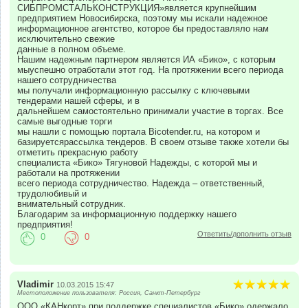
СИБПРОМСТАЛЬКОНСТРУКЦИЯ»является крупнейшим
предприятием Новосибирска, поэтому мы искали надежное
информационное агентство, которое бы предоставляло нам
исключительно свежие
данные в полном объеме.
Нашим надежным партнером является ИА «Бико», с которым
мыуспешно отработали этот год. На протяжении всего периода
нашего сотрудничества
мы получали информационную рассылку с ключевыми
тендерами нашей сферы, и в
дальнейшем самостоятельно принимали участие в торгах. Все
самые выгодные торги
мы нашли с помощью портала Bicotender.ru, на котором и
базируетсярассылка тендеров. В своем отзыве также хотели бы
отметить прекрасную работу
специалиста «Бико» Тягуновой Надежды, с которой мы и
работали на протяжении
всего периода сотрудничество. Надежда – ответственный,
трудолюбивый и
внимательный сотрудник.
Благодарим за информационную поддержку нашего
предприятия!
Ответить/дополнить отзыв
0
0
Vladimir
10.03.2015 15:47
Местоположение пользователя: Россия, Санкт-Петербург
ООО «КАНкорт» при поддержке специалистов «Бико» одержало