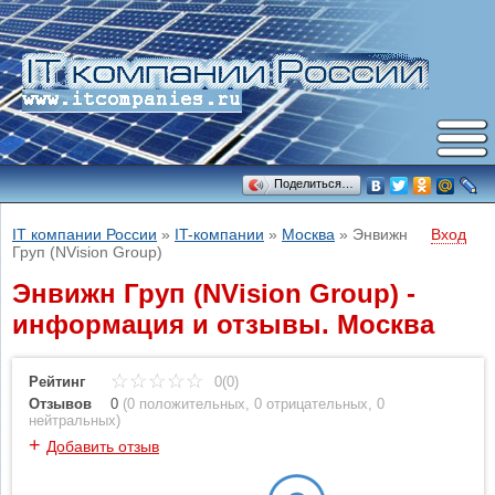
Поделиться…
IT компании России
»
IT-компании
»
Москва
»
Энвижн
Вход
Груп (NVision Group)
Энвижн Груп (NVision Group) -
информация и отзывы. Москва
Рейтинг
0(0)
Отзывов
0
(
0 положительных
,
0 отрицательных
,
0
нейтральных
)
+
Добавить отзыв