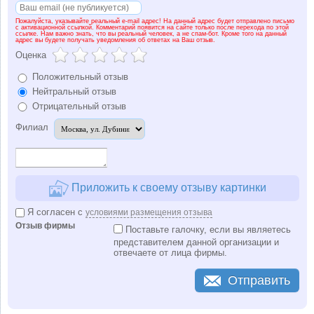
поставщиков оборудования и программного обеспечения: APC,
EMC, General Electric, Hitachi Data Systems, HP, IBM, Juniper,
Пожалуйста, указывайте реальный e-mail адрес! На данный адрес будет отправлено письмо
Microsoft, Oracle, Polycom, SAP, VMware и другие лидеры
с активационной ссылкой. Комментарий появится на сайте только после перехода по этой
ссылке. Нам важно знать, что вы реальный человек, а не спам-бот. Кроме того на данный
мирового ИТ-рынка.
адрес вы будете получать уведомления об ответах на Ваш отзыв.
Оценка
Положительный отзыв
Нейтральный отзыв
Отрицательный отзыв
Филиал
Приложить к своему отзыву картинки
Я согласен с
условиями размещения отзыва
Отзыв фирмы
Поставьте галочку, если вы являетесь
представителем данной организации и
отвечаете от лица фирмы.
Отправить