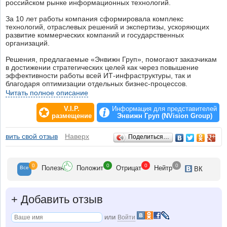
российском рынке информационных технологий.
За 10 лет работы компания сформировала комплекс
технологий, отраслевых решений и экспертизы, ускоряющих
развитие коммерческих компаний и государственных
организаций.
Решения, предлагаемые «Энвижн Груп», помогают заказчикам
в достижении стратегических целей как через повышение
эффективности работы всей ИТ-инфраструктуры, так и
благодаря оптимизации отдельных бизнес-процессов.
Компания специализируется на разработке систем,
Читать полное описание
позволяющих значительно сократить затраты на
информатизацию бизнеса, обезопасить его и развивать новые
V.I.P.
Информация для представителей
услуги, добиваясь повышения их качественного уровня.
размещение
Энвижн Груп (NVision Group)
Внедренная в компании система управления качеством
Отзывы
авить свой отзыв
Наверх
Поделиться…
применительно к разработке, вводу в эксплуатацию и
обслуживанию информационных систем соответствует
требованиям международного стандарта ISO 9001:2000 (в
системе сертификации ГОСТ Р).
0
0
0
0
Полезн
Положит
Отрицат
Нейтр
Все
ВК
Сегодня в «Энвижн Груп» работает более 1350 сотрудников, на
которых приходится свыше 2500 сертификатов ведущих
мировых производителей оборудования и разработчиков
+
Добавить отзыв
программного обеспечения.
или
Войти
Среди партнеров компании более 100 крупнейших мировых