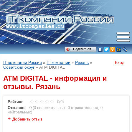
Поделиться…
IT компании России
»
IT-компании
»
Рязань
»
Вход
Советский округ
»
ATM DIGITAL
ATM DIGITAL - информация и
отзывы. Рязань
Рейтинг
0(0)
Отзывов
0
(
0 положительных
,
0 отрицательных
,
0
нейтральных
)
+
Добавить отзыв