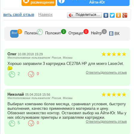
размещение
Айти-Юг
Отзывы
авить свой отзыв
Наверх
Поделиться…
2
2
0
0
Полезн
Положит
Отрицат
Нейтр
Все
ВК
Олег
10.08.2018 15:29
Местоположение пользователя: Россия, Москва
Хорошо заправили 3 картриджа CE278A HP для моего LaserJet.
Ответить/дополнить отзыв
2
0
Николай
05.04.2018 15:56
Местоположение пользователя: Россия, Москва
Выбирал компанию более месяца, сравнивал условия, быстроту
выполнения, качество применяемого материала и цену.
Обзвонил множество контор. Остановил выбор на Айти-Юг. Мы у
них обслуживаем принтеры и заправляем картриджи.
Ответить/дополнить отзыв
5
0