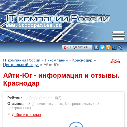
Поделиться…
IT компании России
»
IT-компании
»
Краснодар
»
Вход
Центральный округ
»
Айти-Юг
Айти-Юг - информация и отзывы.
Краснодар
Рейтинг
0(2)
Отзывов
2
(
2 положительных
,
0 отрицательных
,
0
нейтральных
)
+
Добавить отзыв