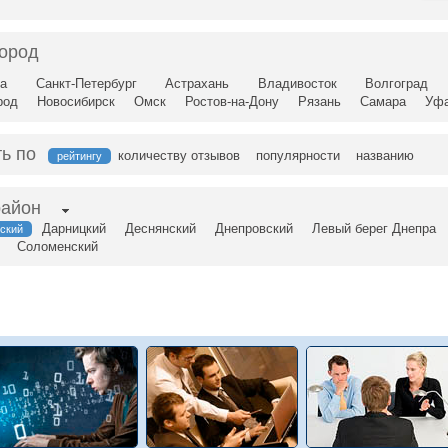
город
а
Санкт-Петербург
Астрахань
Владивосток
Волгоград
род
Новосибирск
Омск
Ростов-на-Дону
Рязань
Самара
Уф
ь по
количеству отзывов
популярности
названию
рейтингу
район
Дарницкий
Деснянский
Днепровский
Левый берег Днепра
ский
Соломенский