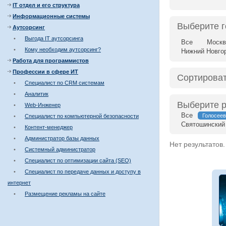
IT отдел и его структура
Информационные системы
Выберите 
Аутсорсинг
•
Выгода IT аутсорсинга
Все
Москв
•
Кому необходим аутсорсинг?
Нижний Новго
Работа для программистов
Профессии в сфере ИТ
Сортироват
•
Специалист по CRM системам
•
Аналитик
Выберите 
•
Web-Инженер
Все
Голосеев
•
Специалист по компьютерной безопасности
Святошинский
•
Контент-менеджер
•
Администратор базы данных
Нет результатов.
•
Системный администратор
•
Специалист по оптимизации сайта (SEO)
•
Специалист по передаче данных и доступу в
интернет
•
Размещение рекламы на сайте