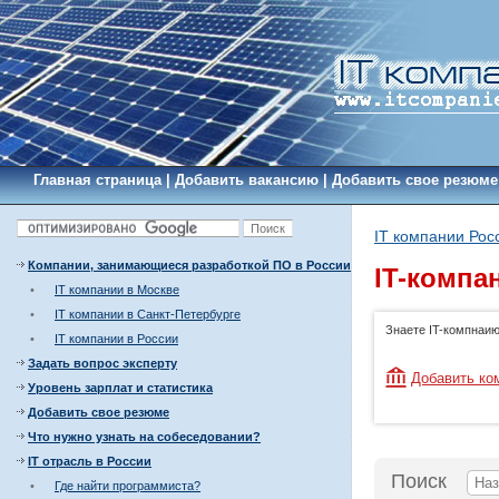
Главная страница
|
Добавить вакансию
|
Добавить свое резюме
IT компании Рос
Компании, занимающиеся разработкой ПО в России
IT-компа
•
IT компании в Москве
•
IT компании в Санкт-Петербурге
Знаете IT-компнаи
•
IT компании в России
Задать вопрос эксперту
Добавить ко
Уровень зарплат и статистика
Добавить свое резюме
Что нужно узнать на собеседовании?
IT отрасль в России
Поиск
•
Где найти программиста?