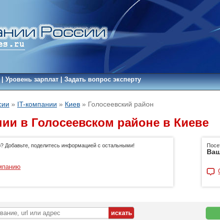
|
Уровень зарплат
|
Задать вопрос эксперту
сии
»
IT-компании
»
Киев
»
Голосеевский район
нии в Голосеевском районе в Киеве
ю? Добавьте, поделитесь информацией с остальными!
Посе
Ваш
мпанию